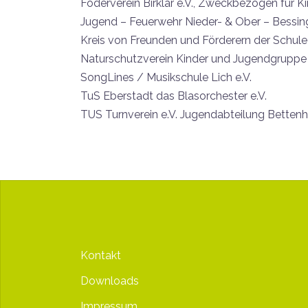
Föderverein Birklar e.V., Zweckbezogen für K
Jugend – Feuerwehr Nieder- & Ober – Bessin
Kreis von Freunden und Förderern der Schule
Naturschutzverein Kinder und Jugendgruppe
SongLines / Musikschule Lich e.V.
TuS Eberstadt das Blasorchester e.V.
TUS Turnverein e.V. Jugendabteilung Betten
Kontakt
Downloads
Impressum