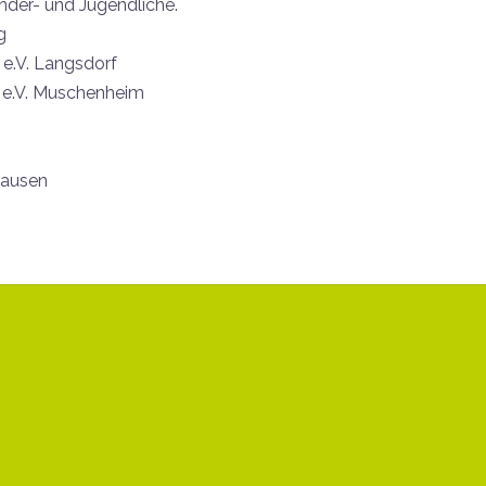
inder- und Jugendliche.
g
 e.V. Langsdorf
 e.V. Muschenheim
hausen